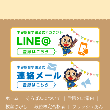
ホーム
｜
そろばんについて
｜
学園のご案内
｜
教室さがし
｜
段位検定合格者
｜
フラッシュあん