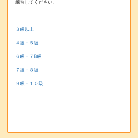
練習してください。
３級以上
４級・５級
６級・７B級
７級・８級
９級・１０級