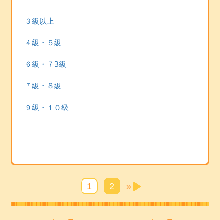
３級以上
４級・５級
６級・７B級
７級・８級
９級・１０級
1
2
»