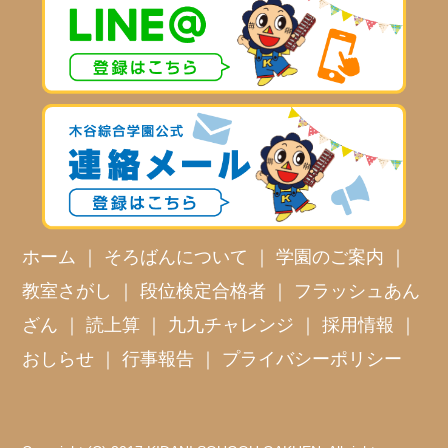
ホーム
｜
そろばんについて
｜
学園のご案内
｜
教室さがし
｜
段位検定合格者
｜
フラッシュあん
ざん
｜
読上算
｜
九九チャレンジ
｜
採用情報
｜
おしらせ
｜
行事報告
｜
プライバシーポリシー