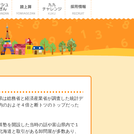
県は総務省と経済産業省が調査した統計デ
均のおよそ４倍と断トツのトップだった
算塾を開設した当時の話や富山県内で１
北海道と取引がある卸問屋が多数あり、