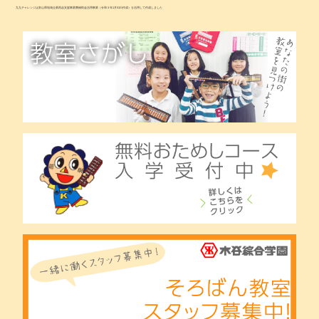
九九チャレンジは富山県地域企業再起支援事業費補助金活用事業（令和３年1月31日作成）を活用して作成しました