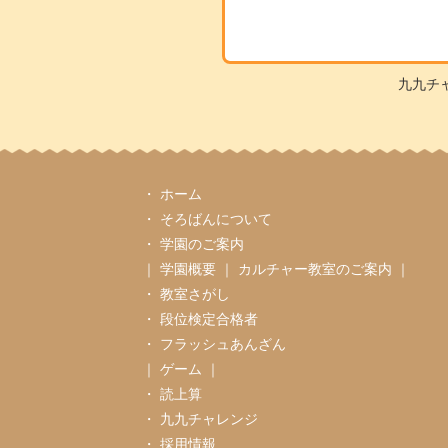
九九チ
・
ホーム
・
そろばんについて
・
学園のご案内
｜
学園概要
｜
カルチャー教室のご案内
｜
・
教室さがし
・
段位検定合格者
・
フラッシュあんざん
｜
ゲーム
｜
・
読上算
・
九九チャレンジ
・
採用情報